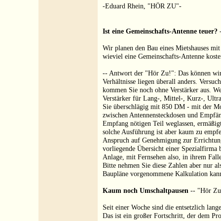
-Eduard Rhein, "HÖR ZU"-
Ist eine Gemeinschafts-Antenne teuer?
-
Wir planen den Bau eines Mietshauses mit
wieviel eine Gemeinschafts-Antenne koste
-- Antwort der "Hör Zu!": Das können wir 
Verhältnisse liegen überall anders. Versu
kommen Sie noch ohne Verstärker aus. We
Verstärker für Lang-, Mittel-, Kurz-, Ult
Sie überschlägig mit 850 DM - mit der M
zwischen Antennensteckdosen und Empfän
Empfang nötigen Teil weglassen, ermäßigt
solche Ausführung ist aber kaum zu empfeh
Anspruch auf Genehmigung zur Errichtun
vorliegende Übersicht einer Spezialfirma 
Anlage, mit Fernsehen also, in ihrem Fall
Bitte nehmen Sie diese Zahlen aber nur al
Baupläne vorgenommene Kalkulation kann 
Kaum noch Umschaltpausen
-- "Hör Zu!
Seit einer Woche sind die entsetzlich la
Das ist ein großer Fortschritt, der dem P