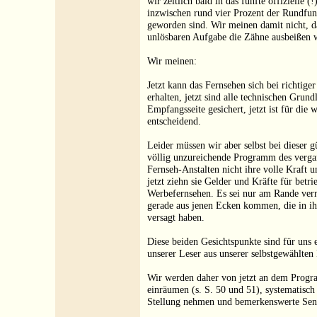
wir zeitlich bald in das fünfte offizielle 
inzwischen rund vier Prozent der Rundfu
geworden sind. Wir meinen damit nicht, da
unlösbaren Aufgabe die Zähne ausbeißen 
Wir meinen:
Jetzt kann das Fernsehen sich bei richti
erhalten, jetzt sind alle technischen Grun
Empfangsseite gesichert, jetzt ist für di
entscheidend.
Leider müssen wir aber selbst bei dieser g
völlig unzureichende Programm des vergan
Fernseh-Anstalten nicht ihre volle Kraft
jetzt ziehn sie Gelder und Kräfte für bet
Werbefernsehen. Es sei nur am Rande verm
gerade aus jenen Ecken kommen, die in i
versagt haben.
Diese beiden Gesichtspunkte sind für uns 
unserer Leser aus unserer selbstgewählten 
Wir werden daher von jetzt an dem Pro
einräumen (s. S. 50 und 51), systematisch
Stellung nehmen und bemerkenswerte Send