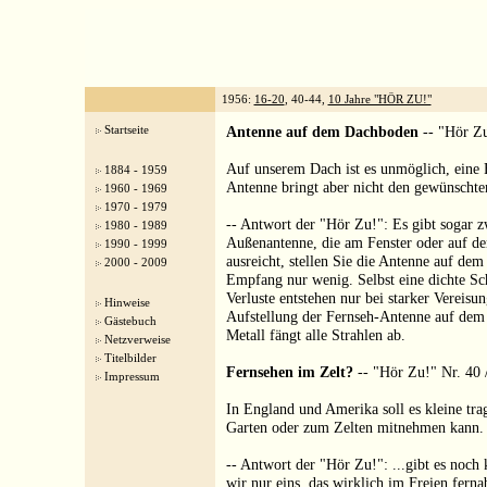
1956:
16-20
, 40-44,
10 Jahre "HÖR ZU!"
Startseite
Antenne auf dem Dachboden
-- "Hör Zu
Auf unserem Dach ist es unmöglich, eine 
1884 - 1959
Antenne bringt aber nicht den gewünschte
1960 - 1969
1970 - 1979
-- Antwort der "Hör Zu!": Es gibt sogar z
1980 - 1989
Außenantenne, die am Fenster oder auf d
1990 - 1999
ausreicht, stellen Sie die Antenne auf d
2000 - 2009
Empfang nur wenig. Selbst eine dichte Sc
Verluste entstehen nur bei starker Vereisu
Hinweise
Aufstellung der Fernseh-Antenne auf dem 
Gästebuch
Metall fängt alle Strahlen ab.
Netzverweise
Titelbilder
Fernsehen im Zelt?
-- "Hör Zu!" Nr. 40 /
Impressum
In England und Amerika soll es kleine tr
Garten oder zum Zelten mitnehmen kann.
-- Antwort der "Hör Zu!": ...gibt es noch
wir nur eins, das wirklich im Freien fern