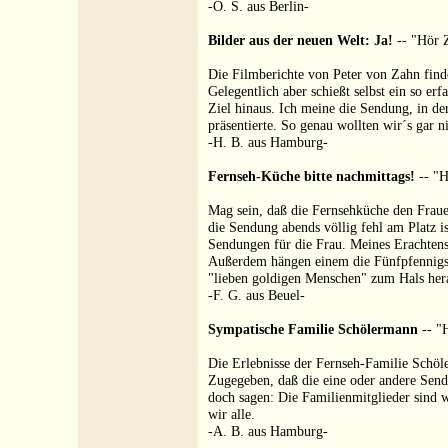
-O. S. aus Berlin-
Bilder aus der neuen Welt: Ja!
-- "Hör Z
Die Filmberichte von Peter von Zahn finde
Gelegentlich aber schießt selbst ein so e
Ziel hinaus. Ich meine die Sendung, in der
präsentierte. So genau wollten wir´s gar n
-H. B. aus Hamburg-
Fernseh-Küche bitte nachmittags!
-- "H
Mag sein, daß die Fernsehküche den Fraue
die Sendung abends völlig fehl am Platz i
Sendungen für die Frau. Meines Erachtens
Außerdem hängen einem die Fünfpfennigs-
"lieben goldigen Menschen" zum Hals her
-F. G. aus Beuel-
Sympatische Familie Schölermann
-- "H
Die Erlebnisse der Fernseh-Familie Schöle
Zugegeben, daß die eine oder andere Send
doch sagen: Die Familienmitglieder sind w
wir alle.
-A. B. aus Hamburg-